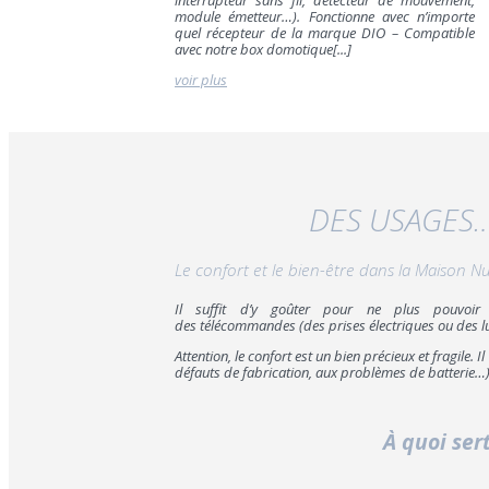
interrupteur sans fil, détecteur de mouvement,
module émetteur
…
). Fonctionne avec n’importe
quel récepteur de la marque DIO – Compatible
avec notre box domotique[...]
voir plus
DES USAGES…
Le confort et le bien-être dans la Maiso
Il suffit d’y goûter pour ne plus pouvoir 
des télécommandes (des prises électriques ou des l
Attention, le confort est un bien précieux et fragile. 
défauts de fabrication, aux problèmes de batterie…)
À quoi se