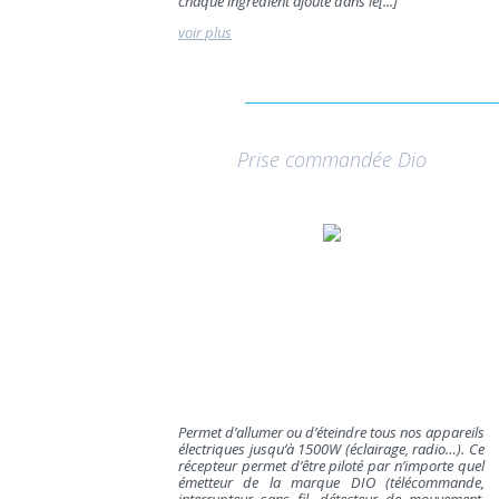
chaque ingrédient ajouté dans le[...]
voir plus
Prise commandée Dio
Permet d’allumer ou d’éteindre tous nos appareils
électriques jusqu’à 1500W (éclairage, radio…). Ce
récepteur permet d’être piloté par n’importe quel
émetteur de la marque DIO (télécommande,