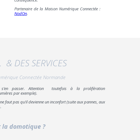
conséquence.
Partenaire de la Maison Numérique Connectée :
NodOn
.
 & DES SERVICES
n Numérique Connectée Normande
s’en passer. Attention toutefois à la prolifération
umières par exemple).
Il ne faut pas qu’il devienne un inconfort (suite aux pannes, aux
.
rt la domotique
?