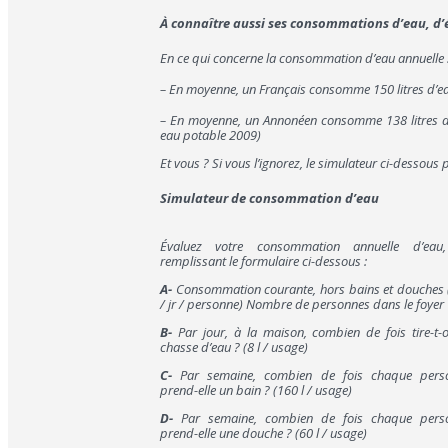
À connaître aussi ses consommations d’eau, d’él
En ce qui concerne la consommation d’eau annuelle 
– En moyenne, un Français consomme 150 litres d’ea
– En moyenne, un Annonéen consomme 138 litres d’
eau potable 2009)
Et vous ? Si vous l’ignorez, le simulateur ci-dessous
Simulateur de consommation d’eau
Évaluez votre consommation annuelle d’eau
remplissant le formulaire ci-dessous :
A-
Consommation courante, hors bains et douches (
/ jr / personne) Nombre de personnes dans le foyer
B-
Par jour, à la maison, combien de fois tire-t-
chasse d’eau ? (8 l / usage)
C-
Par semaine, combien de fois chaque pers
prend-elle un bain ? (160 l / usage)
D-
Par semaine, combien de fois chaque pers
prend-elle une douche ? (60 l / usage)