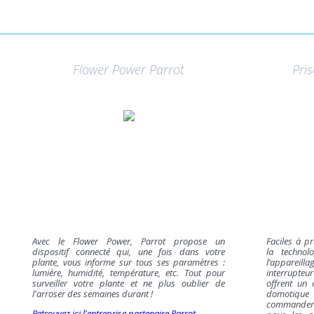
Flower Power Parrot
Pri
Avec le Flower Power, Parrot propose un
Faciles à p
dispositif connecté qui, une fois dans votre
la technol
plante, vous informe sur tous ses paramètres :
l’appareil
lumière, humidité, température, etc. Tout pour
interrupteu
surveiller votre plante et ne plus oublier de
offrent un 
l'arroser des semaines durant !
domotiqu
commandera
Retrouvez ici l'entreprise partenaire Parrot.