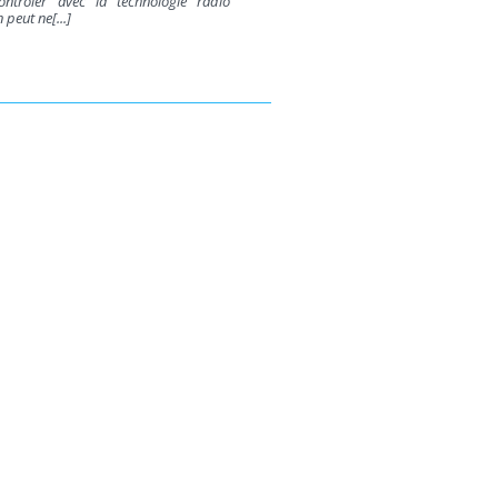
ontrôler avec la technologie radio
peut ne[...]