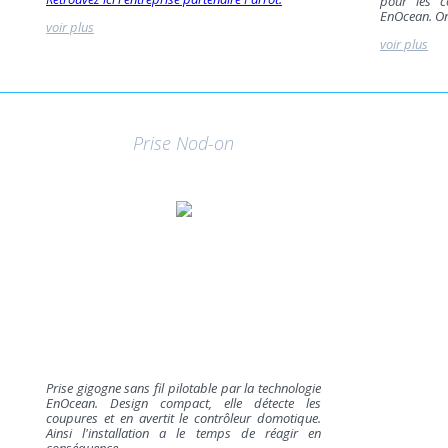
pour les c
EnOcean. On 
voir plus
voir plus
Prise Nod-on
Prise gigogne sans fil pilotable par la technologie
EnOcean. Design compact, elle détecte les
coupures et en avertit le contrôleur domotique.
Ainsi l'installation a le temps de réagir en