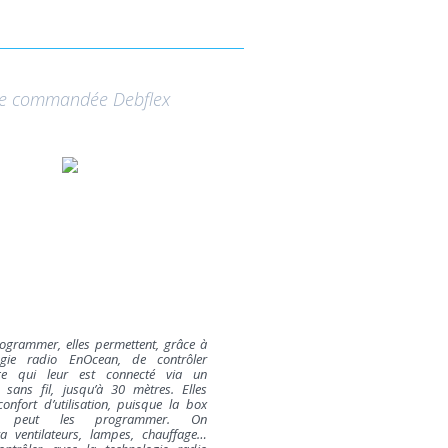
se commandée Debflex
rogrammer, elles permettent, grâce à
ogie radio EnOcean, de contrôler
lage qui leur est connecté via un
r sans fil, jusqu’à 30 mètres. Elles
confort d’utilisation, puisque la box
e peut les programmer. On
 ventilateurs, lampes, chauffage…