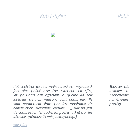
Kub E-Sylife
Robi
L’air intérieur de nos maisons est en moyenne 8
Tous les pl
fois plus pollué que l’air extérieur. En effet,
installer. 
les polluants qui affectent la qualité de l’air
brancheme
intérieur de nos maisons sont nombreux. Ils
numériques 
sont notamment émis par les matériaux de
portée).
construction (peintures, enduits, …), par les gaz
de combustion (chaudières, poêles, …) et par les
aérosols (dépoussiérants, nettoyants[...]
voir plus