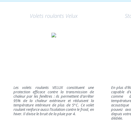
Volets roulants Velux
St
Les volets roulants VELUX constituent une
En plus d’êt
protection efficace contre la transmission de
capable d’e
chaleur par les fenêtres : ils permettent d’arrêter
comme à l
95% de la chaleur extérieure et réduisent la
températur
température intérieure de plus de 5°C. Ce volet
acoustique
roulant renforce aussi l’isolation contre le froid, en
pouvez avo
hiver. Il divise le bruit de la pluie par 4.
depuis votre
dédiée.