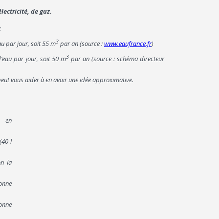
ectricité, de gaz.
:
3
u par jour, soit 55 m
par an (source :
www.eaufrance.fr
)
3
eau par jour, soit 50 m
par an (source : schéma directeur
 peut vous aider à en avoir une idée approximative.
, en
40 l
on la
onne
onne