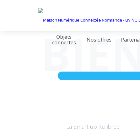
BIE
Objets
Nos offres
Partena
connectés
La Smart up Kolibree