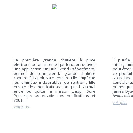
La première grande chatière à puce
Il purifie
électronique au monde qui fonctionne avec
intelligem
une application. Un Hub ( vendu séparément)
peut être 5 
permet de connecter la grande chatière
ce produit
connect à l'appli Sure Petcare Elle Empêche
Nous l’avo
les animaux indésirables de rentrer . Elle
centrale 
envoie des notifications lorsque l' animal
numérique
entre ou quitte la maison L'appli Sure
James Dys
Petcare vous envoie des notifications et
temps mis au
vous[...]
voir plus
voir plus