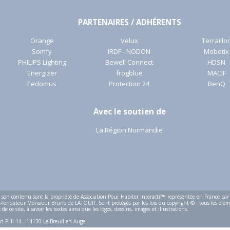
PARTENAIRES / ADHÉRENTS
Orange
Velux
Terraillo
Somfy
IRDF - NODON
Mobotix
PHILIPS Lighting
Bewell Connect
HDSN
Energizer
frogblue
MACIF
Eedomus
Protection 24
BenQ
Avec le soutien de
La Région Normandie
t son contenu sont la propriété de Association Pour Habiter Interactif™ représentée en France par
-fondateur Monsieur Bruno de LATOUR. Sont protégés par les lois du copyright © : tous les élé
de ce site, à savoir les textes ainsi que les logos, dessins, images et illustrations.
on PHI 14 - 14130 Le Breuil en Auge