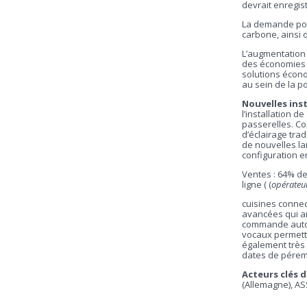
devrait enregis
La demande pour
carbone, ainsi 
L’augmentation 
des économies e
solutions écono
au sein de la p
Nouvelles inst
l’installation 
passerelles. Co
d’éclairage tra
de nouvelles la
configuration e
Ventes : 64% de
ligne ( (
opérateur
cuisines connec
avancées qui amé
commande automa
vocaux permetta
également très 
dates de pérem
Acteurs clés 
(Allemagne), A