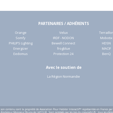
PARTENAIRES / ADHÉRENTS
Orange
Velux
Terraillo
Somfy
IRDF - NODON
Mobotix
PHILIPS Lighting
Bewell Connect
HDSN
Energizer
frogblue
MACIF
Eedomus
Protection 24
BenQ
Avec le soutien de
La Région Normandie
t son contenu sont la propriété de Association Pour Habiter Interactif™ représentée en France par
-fondateur Monsieur Bruno de LATOUR. Sont protégés par les lois du copyright © : tous les élé