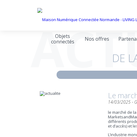
ACT
Objets
Nos offres
Partena
connectés
DE L
Le march
14/03/2025 -
G
le marché de la 
MarketsandMarke
différents prod
et d’accès) et l
L’industrie mond