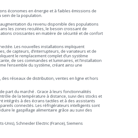
ions économes en énergie et à faibles émissions de
 sein de la population.
, l’augmentation du revenu disponible des populations
ans les zones reculées, le besoin croissant de
ations croissantes en matière de sécurité et de confort
ectée. Les nouvelles installations impliquent
es, de capteurs, d’interrupteurs, de variateurs et de
impliquent le remplacement complet d’un système
ante, de ses commandes et luminaires, et l’installation
rme l’ensemble du système, créant ainsi une
, des réseaux de distribution, ventes en ligne et hors
nde part du marché . Grace à leurs fonctionnalités
contrôle de la température à distance, suivi des stocks et
 intégrés à des écrans tactiles et à des assistants
areils connectés. Les réfrigérateurs intelligents sont
duire le gaspillage alimentaire grâce au suivi des
ats-Unis), Schneider Electric (France), Siemens