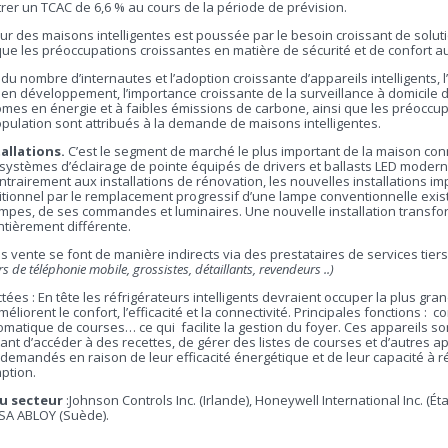
trer un TCAC de 6,6 % au cours de la période de prévision.
 des maisons intelligentes est poussée par le besoin croissant de solut
que les préoccupations croissantes en matière de sécurité et de confort au
du nombre d’internautes et l’adoption croissante d’appareils intelligents
n développement, l’importance croissante de la surveillance à domicile d
mes en énergie et à faibles émissions de carbone, ainsi que les préoccup
opulation sont attribués à la demande de maisons intelligentes.
allations.
C’est le segment de marché le plus important de la maison conn
de systèmes d’éclairage de pointe équipés de drivers et ballasts LED modern
ntrairement aux installations de rénovation, les nouvelles installations 
ditionnel par le remplacement progressif d’une lampe conventionnelle exist
mpes, de ses commandes et luminaires. Une nouvelle installation transfo
ntièrement différente.
s vente se font de manière indirects via des prestataires de services tiers
s de téléphonie mobile, grossistes, détaillants, revendeurs ..)
tées : En tête les réfrigérateurs intelligents devraient occuper la plus gra
liorent le confort, l’efficacité et la connectivité. Principales fonctions : 
tique de courses… ce qui facilite la gestion du foyer. Ces appareils sont
nt d’accéder à des recettes, de gérer des listes de courses et d’autres app
demandés en raison de leur efficacité énergétique et de leur capacité à ré
ption.
du secteur
:Johnson Controls Inc. (Irlande), Honeywell International Inc. (Ét
SSA ABLOY (Suède).