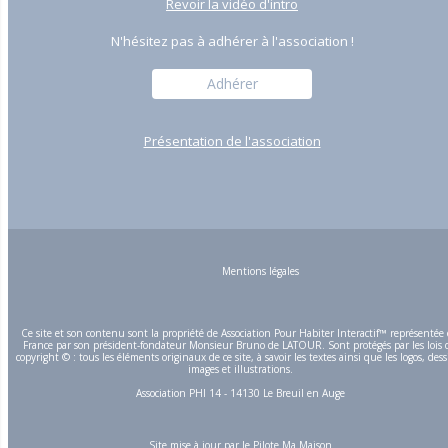
Revoir la vidéo d'intro
N'hésitez pas à adhérer à l'association !
Adhérer
Présentation de l'association
Mentions légales
Ce site et son contenu sont la propriété de Association Pour Habiter Interactif™ représentée
France par son président-fondateur Monsieur Bruno de LATOUR. Sont protégés par les lois 
copyright © : tous les éléments originaux de ce site, à savoir les textes ainsi que les logos, dess
images et illustrations.
Association PHI 14 - 14130 Le Breuil en Auge
Site mise à jour par
Je Pilote Ma Maison