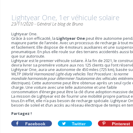
Lightyear One, 1er véhicule solaire
23/11/2020 -
Général
Le blog de Bruno
Lightyear One.
Grâce à son efficacité, la
Lightyear One
peut être autonome penda
majeure partie de l’année. Avec un processus de recharge à tout 
et facilement. Elle dispose de 4 moteurs auxiliaires et une suspens
pneumatique. En plus elle roule sur des terrains accidentés aussi b
que sur autoroute.
Lightyear est le premier véhicule solaire. À la fin de 2021, le constru
devra livrer sa première voiture aux nos 125 clients qui l’ont réservé
Lightyear One, aura une autonomie de 450 miles (725 km), basée sur
WLTP (
World Harmonized Light-duty vehicles Test Procedure : la norme
mondiale harmonisée pour déterminer l’autonomie des véhicules entièrem
électriques
). Cette autonomie peut être obtenue après un seul cycle
charge. Une voiture avec une telle autonomie et une faible
consommation d’énergie peut être la clé d’une adoption massive de
La mission de Lightyear est de fournir une mobilité propre partout e
tous.En effet, elle n’a pas besoin de recharge spéciale. Lightyear O
besoin de soleil et d’un accès au réseau électrique de temps en te
Partagez !
Facebook
Twitter
Pinterest