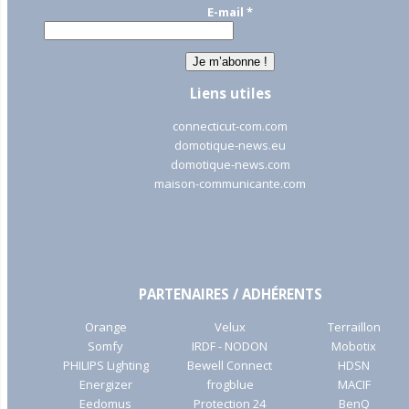
E-mail
*
Liens utiles
connecticut-com.com
domotique-news.eu
domotique-news.com
maison-communicante.com
PARTENAIRES / ADHÉRENTS
Orange
Velux
Terraillon
Somfy
IRDF - NODON
Mobotix
PHILIPS Lighting
Bewell Connect
HDSN
Energizer
frogblue
MACIF
Eedomus
Protection 24
BenQ