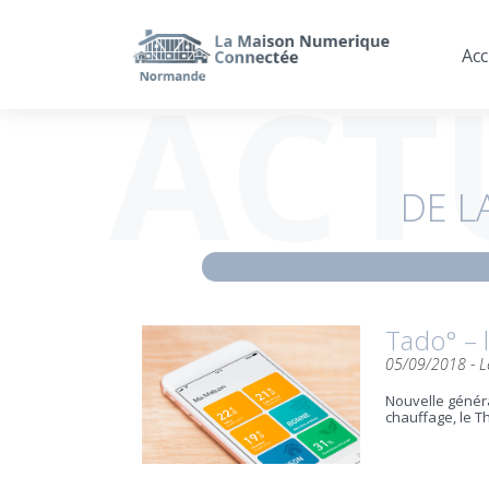
Acc
ACT
DE L
Tado° – l
05/09/2018 -
L
Nouvelle généra
chauffage, le T